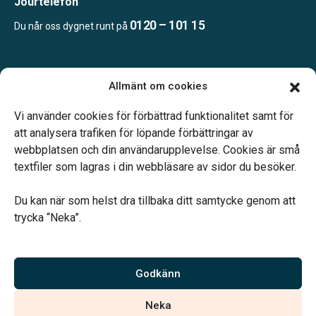
Jourtelefon
0120 – 101 15
Du når oss dygnet runt på
Öppettider
Allmänt om cookies
Mån-fre kl. 09.00-17.00
Jourtelefon dygnet runt.
Vi använder cookies för förbättrad funktionalitet samt för
att analysera trafiken för löpande förbättringar av
webbplatsen och din användarupplevelse. Cookies är små
textfiler som lagras i din webbläsare av sidor du besöker.
Du kan när som helst dra tillbaka ditt samtycke genom att
Vårt systerbolag Verahill hjälper dig med familjejuridiken –
trycka “Neka”.
genom hela livet.
Varmt välkommen.
Godkänn
Vi är auktoriserade av Sveriges Begravningsbyråers Förbund och
Neka
har högt ställda krav på utbildning, kvalitet, miljö och arbetsmiljö.