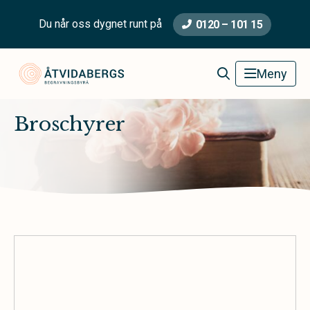
Du når oss dygnet runt på
0120 – 101 15
Åtvidabergs Begravningsbyrå
Meny
Broschyrer