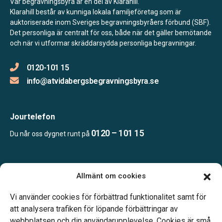
Vår begravningsbyrå är en del av Klarahill.
Klarahill består av kunniga lokala familjeföretag som är
auktoriserade inom Sveriges begravningsbyråers förbund (SBF).
Det personliga är centralt för oss, både när det gäller bemötande
och när vi utformar skräddarsydda personliga begravningar.
0120-101 15
info@atvidabergsbegravningsbyra.se
Jourtelefon
0120 – 101 15
Du når oss dygnet runt på
Öppettider
Allmänt om cookies
Mån-fre kl. 09.00-17.00
Jourtelefon dygnet runt.
Vi använder cookies för förbättrad funktionalitet samt för
att analysera trafiken för löpande förbättringar av
webbplatsen och din användarupplevelse. Cookies är små