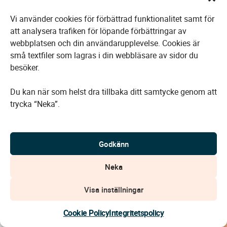
Vi använder cookies för förbättrad funktionalitet samt för
att analysera trafiken för löpande förbättringar av
Välkommen till minnesrummet för
webbplatsen och din användarupplevelse. Cookies är
Björn Arfwidson
små textfiler som lagras i din webbläsare av sidor du
besöker.
1943
—
2026
Du kan när som helst dra tillbaka ditt samtycke genom att
trycka “Neka”.
Gå till Björns minnesrum
Godkänn
Neka
Visa inställningar
Kontakta oss
Cookie Policy
Integritetspolicy