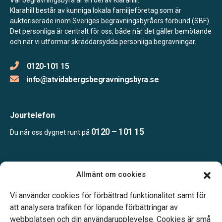
Klarahill består av kunniga lokala familjeföretag som är
auktoriserade inom Sveriges begravningsbyråers förbund (SBF).
Det personliga är centralt för oss, både när det gäller bemötande
och när vi utformar skräddarsydda personliga begravningar.
0120-101 15
info@atvidabergsbegravningsbyra.se
Jourtelefon
0120 – 101 15
Du når oss dygnet runt på
Öppettider
Allmänt om cookies
Mån-fre kl. 09.00-17.00
Jourtelefon dygnet runt.
Vi använder cookies för förbättrad funktionalitet samt för
att analysera trafiken för löpande förbättringar av
webbplatsen och din användarupplevelse. Cookies är små