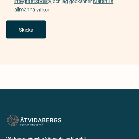
integritetspolicy
Klarahills
och jag godkänner
allmänna
villkor
Skicka
Vår begravningsbyrå är en del av Klarahill.