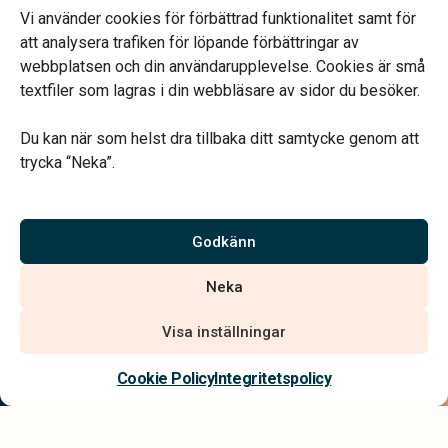
Jourtelefon dygnet runt.
Vi använder cookies för förbättrad funktionalitet samt för
att analysera trafiken för löpande förbättringar av
webbplatsen och din användarupplevelse. Cookies är små
textfiler som lagras i din webbläsare av sidor du besöker.
Du kan när som helst dra tillbaka ditt samtycke genom att
Vårt systerbolag Verahill hjälper dig med familjejuridiken –
trycka “Neka”.
genom hela livet.
Varmt välkommen.
Godkänn
Vi är auktoriserade av Sveriges Begravningsbyråers Förbund och
Neka
har högt ställda krav på utbildning, kvalitet, miljö och arbetsmiljö.
Visa inställningar
Kontakta oss
Cookie Policy
Integritetspolicy