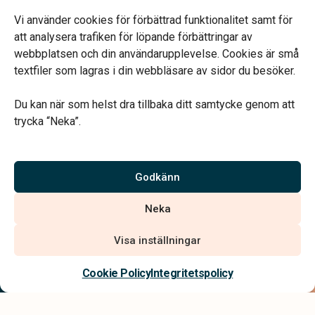
Mån-fre kl. 09.00-17.00
Jourtelefon dygnet runt.
Vi använder cookies för förbättrad funktionalitet samt för
att analysera trafiken för löpande förbättringar av
webbplatsen och din användarupplevelse. Cookies är små
textfiler som lagras i din webbläsare av sidor du besöker.
Du kan när som helst dra tillbaka ditt samtycke genom att
Vårt systerbolag Verahill hjälper dig med familjejuridiken –
trycka “Neka”.
genom hela livet.
Varmt välkommen.
Godkänn
Vi är auktoriserade av Sveriges Begravningsbyråers Förbund och
Neka
har högt ställda krav på utbildning, kvalitet, miljö och arbetsmiljö.
Visa inställningar
Kontakta oss
Cookie Policy
Integritetspolicy