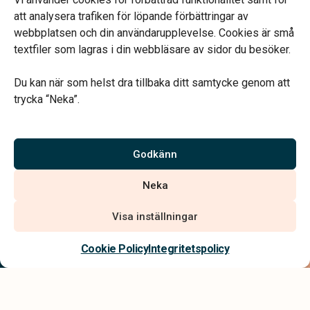
att analysera trafiken för löpande förbättringar av
webbplatsen och din användarupplevelse. Cookies är små
textfiler som lagras i din webbläsare av sidor du besöker.
Du kan när som helst dra tillbaka ditt samtycke genom att
Vårt systerbolag Verahill hjälper dig med familjejuridiken –
trycka “Neka”.
genom hela livet.
Varmt välkommen.
Godkänn
Vi är auktoriserade av Sveriges Begravningsbyråers Förbund och
Neka
har högt ställda krav på utbildning, kvalitet, miljö och arbetsmiljö.
Visa inställningar
Kontakta oss
Cookie Policy
Integritetspolicy
Integritetspolicy
Allmänna villkor
Tillgänglighetsredogörelse