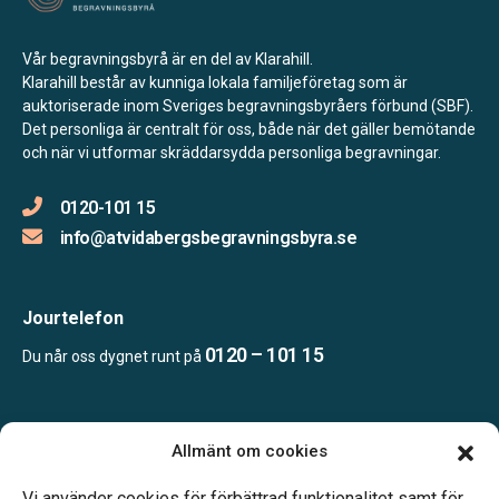
Vår begravningsbyrå är en del av Klarahill.
Klarahill består av kunniga lokala familjeföretag som är
auktoriserade inom Sveriges begravningsbyråers förbund (SBF).
Det personliga är centralt för oss, både när det gäller bemötande
och när vi utformar skräddarsydda personliga begravningar.
0120-101 15
info@atvidabergsbegravningsbyra.se
Jourtelefon
0120 – 101 15
Du når oss dygnet runt på
Öppettider
Allmänt om cookies
Mån-fre kl. 09.00-17.00
Jourtelefon dygnet runt.
Vi använder cookies för förbättrad funktionalitet samt för